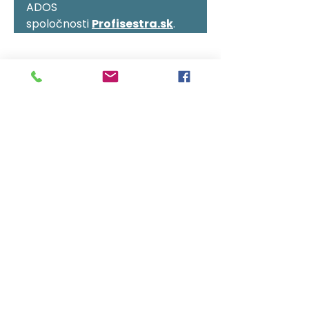
ADOS 
spoločnosti 
Profisestra.sk
.
Vajnorská 32, 831 04 Bratislava
0948 018 400
recepcia@intercare.sk
Pondelok - Piatok 8.00 - 16.00
Kariéra
GDPR
Všeobecné obchodné podmienky
Cookies