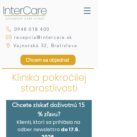
0948 018 400
recepcia@intercare.sk
Vajnorská 32, Bratislava
Chcem sa objednať
Klinika pokročilej
starostlivosti
Chcete získať doživotnú 15 
% zľavu?
Klienti, ktorí sa prihlásia na 
odber newslettra 
do 17.6. 
2026
, 