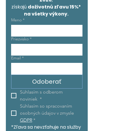
získajú 
doživotnú zľavu 15%* 
na všetky výkony. 
Meno
*
Priezvisko
*
Email
*
Odoberať
Súhlasím s odberom 
noviniek 
*
Súhlasím so spracovaním 
osobných údajov v zmysle 
GDPR
*
*Zľava sa nevzťahuje na služby 