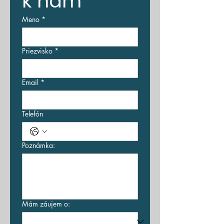
k nám
Meno
*
Priezvisko
*
Email
*
Telefón
Poznámka:
Mám záujem o: