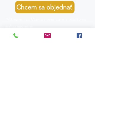
Chcem sa objednať
*Ozveme sa Vám s termínami a všetkými
informáciami
Vajnorská 32, 831 04 Bratislava
0948 018 400
recepcia@intercare.sk
Pondelok - Piatok 8.00 - 16.00
Kariéra
GDPR
Všeobecné obchodné podmienky