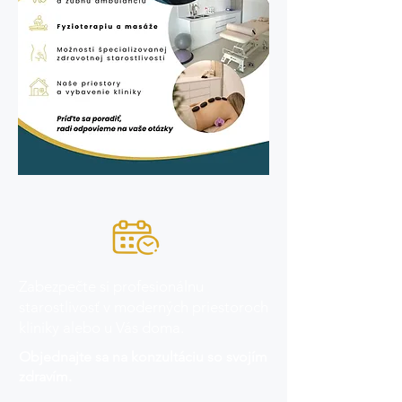
Zabezpečte si profesionálnu
starostlivosť v moderných priestoroch
kliniky alebo u Vás doma.
Objednajte sa na konzultáciu so svojím
zdravím.