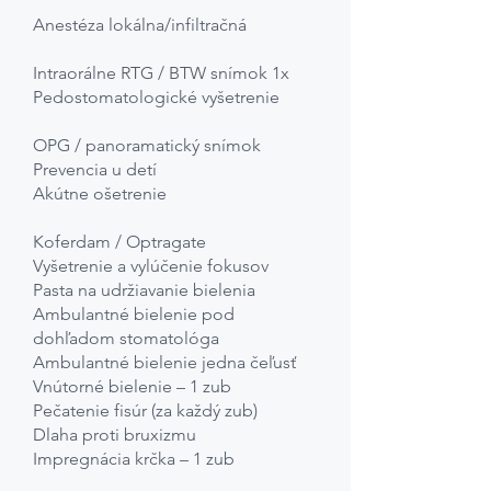
Anestéza lokálna/infiltračná
Intraorálne RTG / BTW snímok 1x
Pedostomatologické vyšetrenie
OPG / panoramatický snímok
Prevencia u detí
Akútne ošetrenie
Koferdam / Optragate
Vyšetrenie a vylúčenie fokusov
Pasta na udržiavanie bielenia
Ambulantné bielenie pod
dohľadom stomatológa
Ambulantné bielenie jedna čeľusť
Vnútorné bielenie – 1 zub
Pečatenie fisúr (za každý zub)
Dlaha proti bruxizmu
Impregnácia krčka – 1 zub