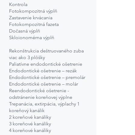
Kontrola
Fotokompozitná výplň
Zastavenie krvácania
Fotokompozitná fazeta
Dočasná výplň
Skloionomérna výplň
Rekonštrukcia deštruovaného zuba
viac ako 3 plôšky
Paliatívne endodontické ošetrenie
Endodontické ošetrenie – rezák
Endodontické ošetrenie – premolár
Endodontické ošetrenie – molár
Reendodontické ošetrenie -
odstránenie koreňovej výplne
Trepanácia, extirpácia, výplachy 1
koreňový kanálik
2 koreňové kanáliky
3 koreňové kanáliky
4 koreňové kanáliky