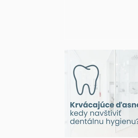
starostlivosť, preventívne preh
stomatológa a profesionálna 
hygiena mimoriadne dôležité.