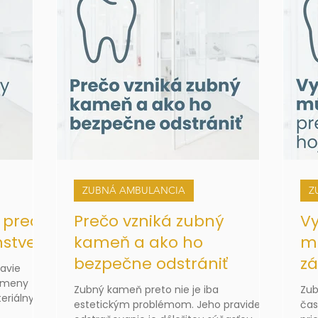
ZUBNÁ AMBULANCIA
Z
 pred,
Prečo vzniká zubný
Vy
nstve
kameň a ako ho
mú
bezpečne odstrániť
zá
avie
 zmeny
Zubný kameň preto nie je iba
Zub
teriálny
estetickým problémom. Jeho pravidelné
čas
omáca