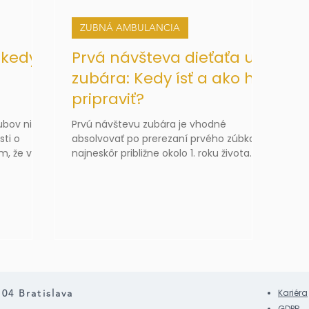
ZUBNÁ AMBULANCIA
 kedy
Prvá návšteva dieťaťa u
zubára: Kedy ísť a ako ho
pripraviť?
ubov nie
Prvú návštevu zubára je vhodné
sti o
absolvovať po prerezaní prvého zúbka,
m, že v
najneskôr približne okolo 1. roku života.
ný zubným
eňom.
 04 Bratislava
Kariéra
GDPR