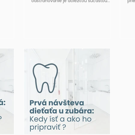
odstraňovanie je dôležitou súčasťou
pri
liadky u
prevencie ochorení ďasien a závesného
spô
dentálna
aparátu zubov.
ďas
zub
zub
múd