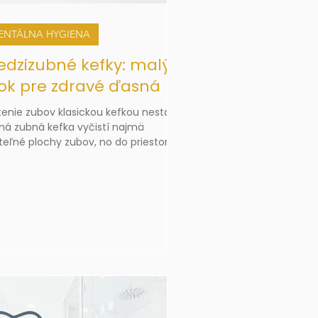
ENTÁLNA HYGIENA
dzizubné kefky: malý
ok pre zdravé ďasná
tenie zubov klasickou kefkou nestačí.
ná zubná kefka vyčistí najmä
iteľné plochy zubov, no do priestorov
zi zubami sa často nedostane.
ve tam sa však hromadí zubný
lak, zvyšky jedla a baktérie, ktoré
u spôsobovať zápal ďasien,
ácanie, zubný kaz alebo nepríjemný
ach z úst.