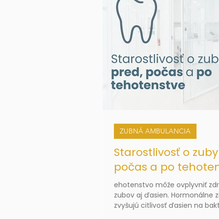
ZUBNÁ AMBULANCIA
Starostlivosť o zuby
počas a po tehote
ehotenstvo môže ovplyvniť zdr
zubov aj ďasien. Hormonálne
zvyšujú citlivosť ďasien na bak
povlak, preto sú pravidelná d