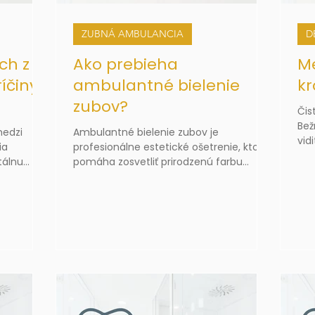
ZUBNÁ AMBULANCIA
D
ch z
Ako prebieha
Me
ríčiny
ambulantné bielenie
kr
zubov?
Čis
Bež
medzi
Ambulantné bielenie zubov je
vid
ia
profesionálne estetické ošetrenie, ktoré
med
tálnu
pomáha zosvetliť prirodzenú farbu
Prá
 problém –
zubov a obmedziť ich nežiaduce
pov
čnej
zafarbenie. Prebieha priamo v zubnej
môž
ien alebo
ambulancii pod odborným dohľadom,
krv
vďaka čomu možno postup prispôsobiť
záp
stavu chrupu a individuálnym potrebám
pacienta.