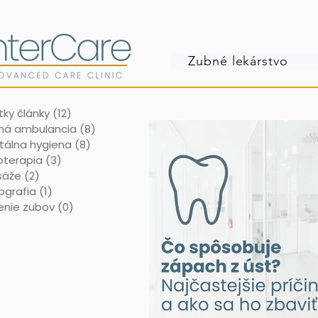
Zubné lekárstvo
tky články
(12)
12 príspevkov
ná ambulancia
(8)
8 príspevkov
tálna hygiena
(8)
8 príspevkov
oterapia
(3)
3 príspevky
áže
(2)
2 príspevky
ografia
(1)
1 príspevok
lenie zubov
(0)
0 príspevkov