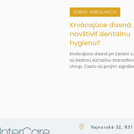
ZUBNÁ AMBULANCIA
Krvácajúce ďasná:
navštíviť dentálnu
hygienu?
Krvácajúce ďasná pri čistení z
sú bežnou súčasťou starostlivo
chrup. Často sú prvým signálo
ústach vzniká zápal spôsobe
povlakom alebo zubným kam
Vajnorská 32, 831